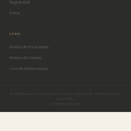
Registo B2B
Entrar
LEGAL
Política de Privacidade
Política de Cookies
Livro de Reclamações
© 2026 Decorarte, Bernardino Teixeira Cardoso, LDA. Todos os direitos
reservados.
decorarte-btc.com