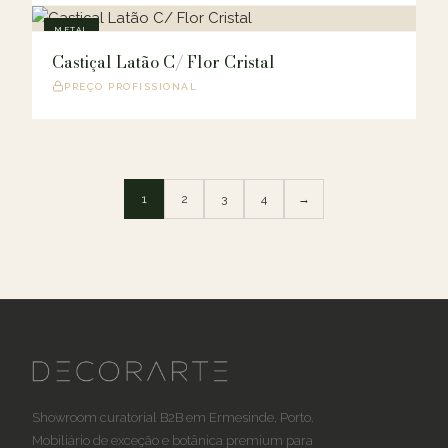
METAL
Castiçal Latão C/ Flor Cristal
PREÇO PROFISSIONAL
1
2
3
4
→
Showroom curatorial B2B em Ermesinde, Porto.
Mobiliário de exceção e botânica premium para