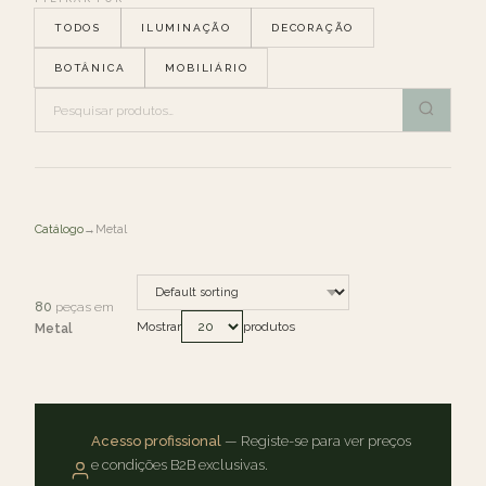
TODOS
ILUMINAÇÃO
DECORAÇÃO
BOTÂNICA
MOBILIÁRIO
Catálogo
→
Metal
80
peças em
Mostrar
produtos
Metal
Acesso profissional
— Registe-se para ver preços
e condições B2B exclusivas.