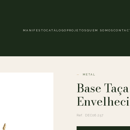
MANIFESTO
CATÁLOGO
PROJETOS
QUEM SOMOS
CONTAC
METAL
Base Taç
Envelhec
Ref. DEC06.257