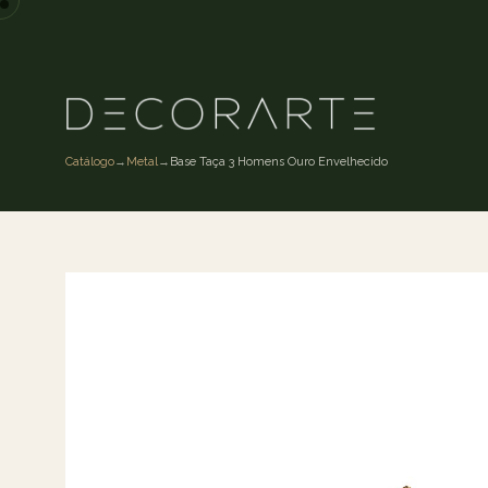
Catálogo
→
Metal
→
Base Taça 3 Homens Ouro Envelhecido