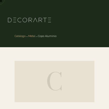
Catálogo
→
Metal
→
Copo Alumínio
C