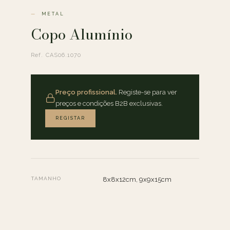
METAL
Copo Alumínio
Ref. CAS06.1070
Preço profissional.
Registe-se para ver
preços e condições B2B exclusivas.
REGISTAR
TAMANHO
8x8x12cm, 9x9x15cm