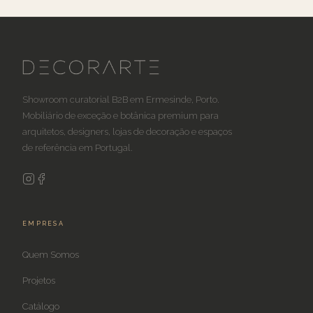
Showroom curatorial B2B em Ermesinde, Porto.
Mobiliário de exceção e botânica premium para
arquitetos, designers, lojas de decoração e espaços
de referência em Portugal.
EMPRESA
Quem Somos
Projetos
Catálogo