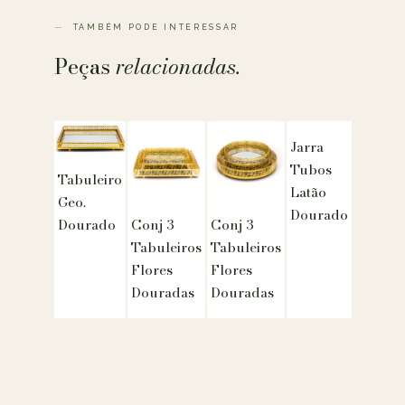
TAMBÉM PODE INTERESSAR
Peças
relacionadas.
Jarra
Tubos
Tabuleiro
Latão
Geo.
Dourado
Conj 3
Conj 3
Dourado
Tabuleiros
Tabuleiros
Flores
Flores
Douradas
Douradas