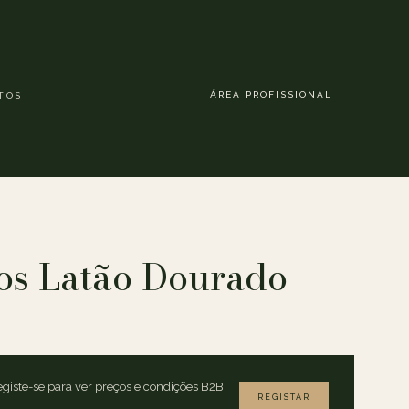
ÁREA PROFISSIONAL
TOS
os Latão Dourado
giste-se para ver preços e condições B2B
REGISTAR