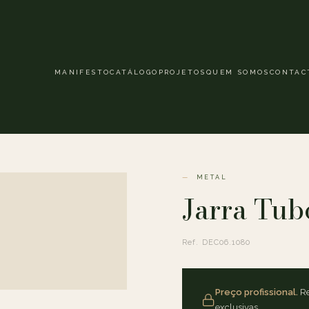
MANIFESTO
CATÁLOGO
PROJETOS
QUEM SOMOS
CONTAC
METAL
Jarra Tub
Ref. DEC06.1080
Preço profissional.
Re
exclusivas.