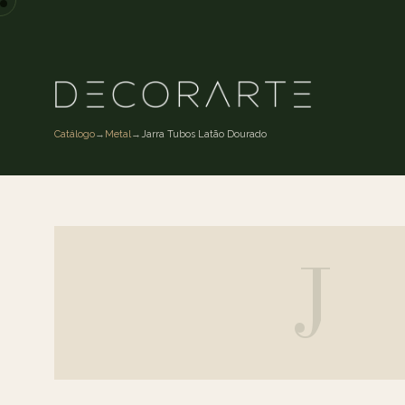
Catálogo
→
Metal
→
Jarra Tubos Latão Dourado
J