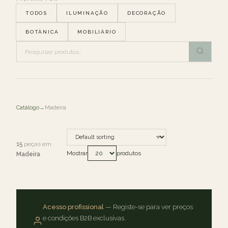
TODOS
ILUMINAÇÃO
DECORAÇÃO
BOTÂNICA
MOBILIÁRIO
Catálogo
→
Madeira
15
peças em
Mostrar
produtos
Madeira
Acesso profissional
— Registe-se para ver preços
e condições B2B exclusivas.