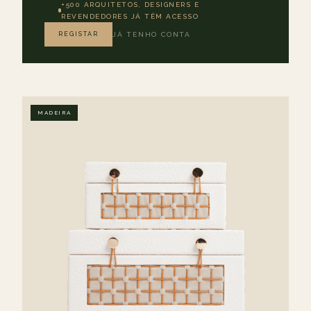
+500 ARQUITETOS, DESIGNERS E
REVENDEDORES JÁ TÊM ACESSO
REGISTAR
JÁ TENHO CONTA
MADEIRA