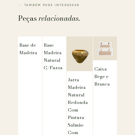
TAMBÉM PODE INTERESSAR
Peças
relacionadas.
Base de
Base
Madeira
Madeira
Natural
C/Furos
Caixa
Bege e
Jarra
Branca
Madeira
Natural
Redonda
Com
Pintura
Salmão
Com