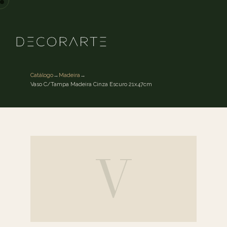
Catálogo
→
Madeira
→
Vaso C/Tampa Madeira Cinza Escuro 21x47cm
V