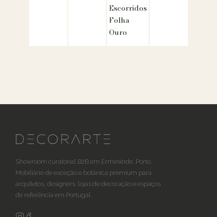
Escorridos
Folha
Ouro
Showroom curatorial B2B em Ermesinde, Porto.
Mobiliário de exceção e botânica premium para
arquitetos, designers, lojas de decoração e espaços
de referência em Portugal.