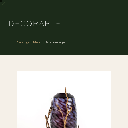
Catálogo
→
Metal
→
Base Ramagem