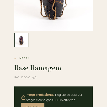
METAL
Base Ramagem
Ref. DEC06.256
Preço profissional.
Registe-se para ver
preços e condições B2B exclusivas.
REGISTAR