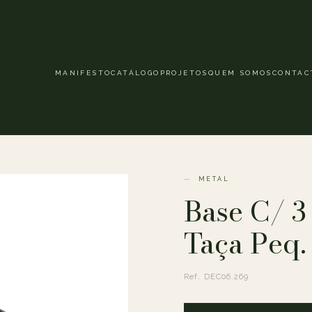
MANIFESTO
CATÁLOGO
PROJETOS
QUEM SOMOS
CONTAC
METAL
Base C/ 3
Taça Peq.
Ref. DEC06.269