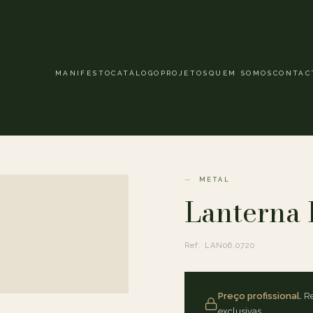
MANIFESTO
CATÁLOGO
PROJETOS
QUEM SOMOS
CONTAC
METAL
Lanterna 
Ref. LAN06.0720
Preço profissional.
Re
exclusivas.