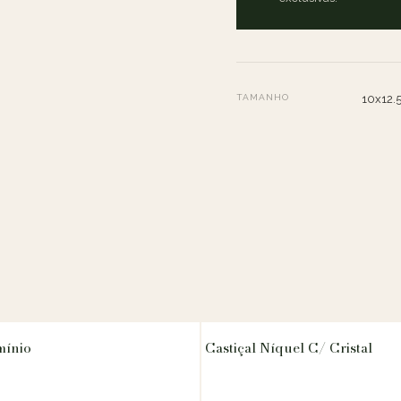
TAMANHO
10x12.
mínio
Castiçal Níquel C/ Cristal