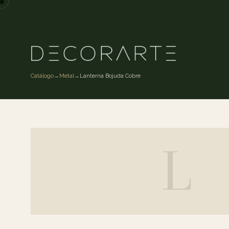
Catálogo
→
Metal
→
Lanterna Bojuda Cobre
L