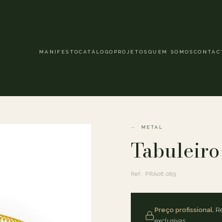
MANIFESTO
CATÁLOGO
PROJETOS
QUEM SOMOS
CONTAC
METAL
Tabuleiro
Ref. PRA06.089
Preço profissional.
Re
exclusivas.