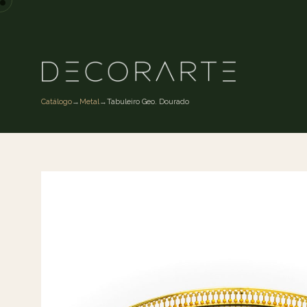
Catálogo
→
Metal
→
Tabuleiro Geo. Dourado