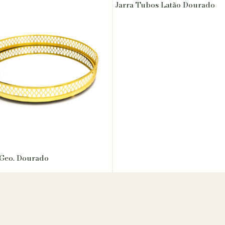
Jarra Tubos Latão Dourado
 Geo. Dourado