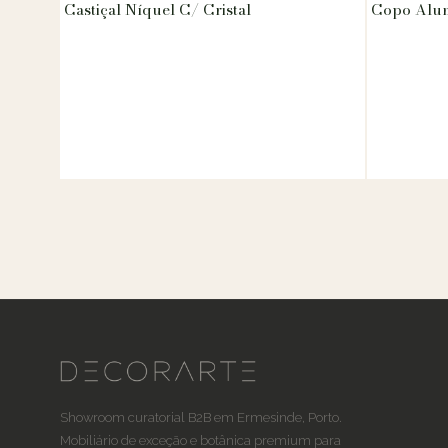
Castiçal Níquel C/ Cristal
Copo Alu
Showroom curatorial B2B em Ermesinde, Porto.
Mobiliário de exceção e botânica premium para