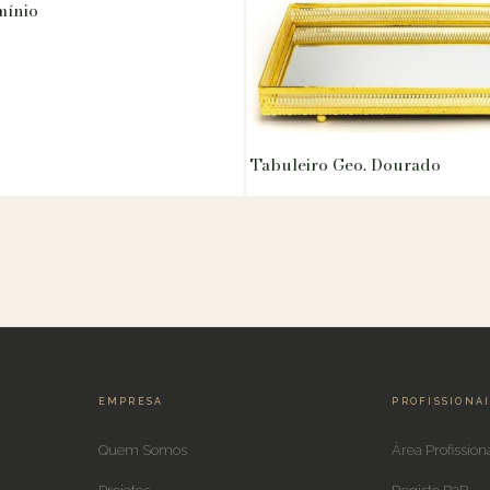
mínio
Tabuleiro Geo. Dourado
EMPRESA
PROFISSIONA
Quem Somos
Área Profission