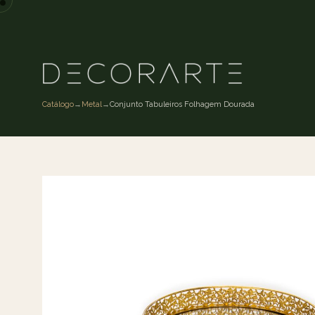
Catálogo
→
Metal
→
Conjunto Tabuleiros Folhagem Dourada