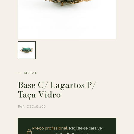
METAL
Base C/ Lagartos P/
Taça Vidro
Ref. DEC06.266
Preço profissional.
Registe-se para ver