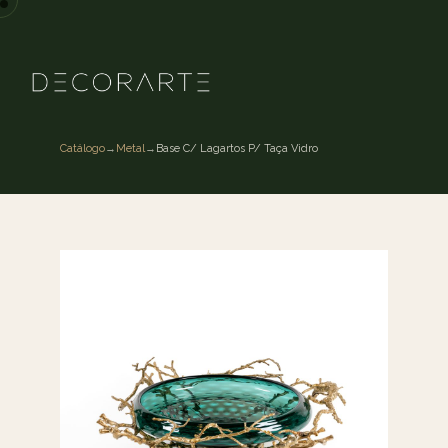
Catálogo
→
Metal
→
Base C/ Lagartos P/ Taça Vidro