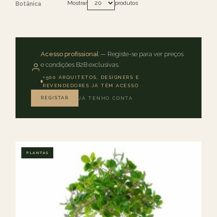
Mostrar
produtos
Botânica
Acesso profissional
— Registe-se para ver preços
e condições B2B exclusivas.
+500 ARQUITETOS, DESIGNERS E
REVENDEDORES JÁ TÊM ACESSO
REGISTAR
JÁ TENHO CONTA
PLANTAS