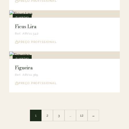
PREÇO PROFISSIONAL
PLANTAS
Ficus Lira
Ref. ARV11.342
PREÇO PROFISSIONAL
PLANTAS
Figueira
Ref. ARV11.369
PREÇO PROFISSIONAL
1
2
3
…
12
→