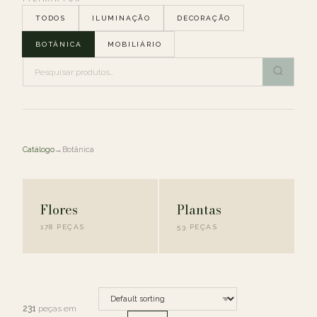
TODOS
ILUMINAÇÃO
DECORAÇÃO
BOTÂNICA
MOBILIÁRIO
Catálogo
→
Botânica
Flores
Plantas
178 PEÇAS
53 PEÇAS
231
peças em