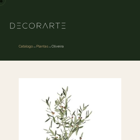
Catálogo
→
Plantas
→
Oliveira