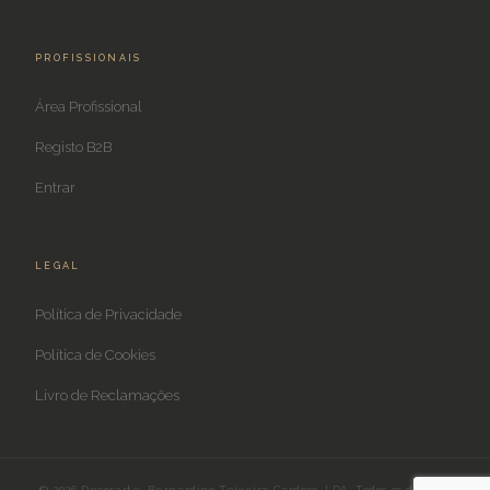
PROFISSIONAIS
Área Profissional
Registo B2B
Entrar
LEGAL
Política de Privacidade
Política de Cookies
Livro de Reclamações
© 2026 Decorarte, Bernardino Teixeira Cardoso, LDA. Todos os direitos