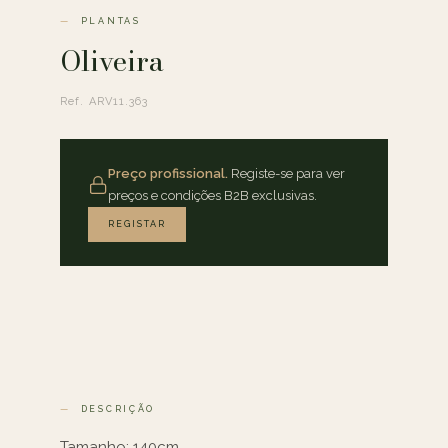
PLANTAS
Oliveira
Ref. ARV11.363
Preço profissional.
Registe-se para ver
preços e condições B2B exclusivas.
REGISTAR
DESCRIÇÃO
Tamanho: 140cm