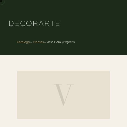
Catálogo
→
Plantas
→
Vaso Hera 70x30cm
V