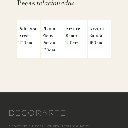
Peças
relacionadas.
Palmeira
Planta
Árvore
Árvore
Areca
Ficus
Bambu
Bambu
200cm
Panda
210cm
150cm
120cm
Showroom curatorial B2B em Ermesinde, Porto.