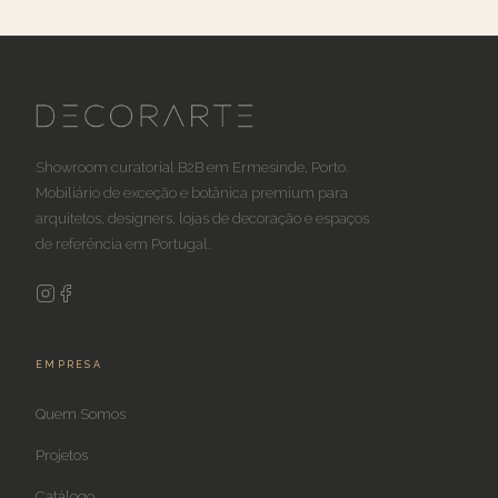
Showroom curatorial B2B em Ermesinde, Porto.
Mobiliário de exceção e botânica premium para
arquitetos, designers, lojas de decoração e espaços
de referência em Portugal.
EMPRESA
Quem Somos
Projetos
Catálogo