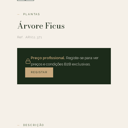
PLANTAS
Árvore Ficus
Ref. ARV11.371
Preço profissional.
Registe-se para ver
preços e condições B2B exclusivas.
REGISTAR
DESCRIÇÃO