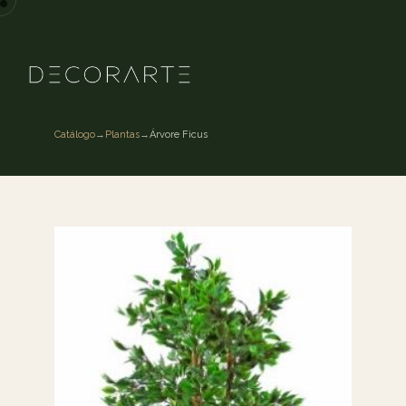
Catálogo
→
Plantas
→
Árvore Ficus