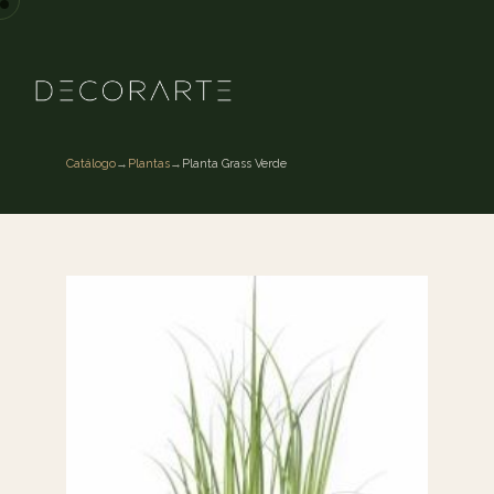
Catálogo
→
Plantas
→
Planta Grass Verde