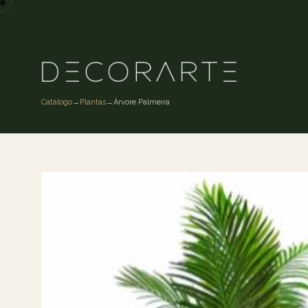
Catálogo
→
Plantas
→
Árvore Palmeira