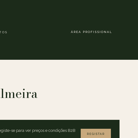
ÁREA PROFISSIONAL
TOS
lmeira
giste-se para ver preços e condições B2B
REGISTAR