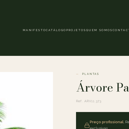
MANIFESTO
CATÁLOGO
PROJETOS
QUEM SOMOS
CONTAC
PLANTAS
Árvore Pa
Ref. ARV11.373
Preço profissional.
Re
exclusivas.