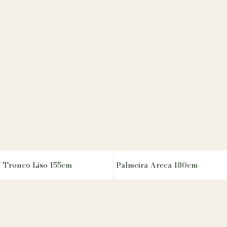
/ Tronco Liso 155cm
Palmeira Areca 180cm