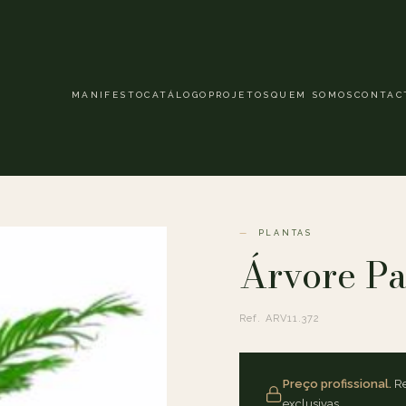
MANIFESTO
CATÁLOGO
PROJETOS
QUEM SOMOS
CONTAC
PLANTAS
Árvore Pa
Ref. ARV11.372
Preço profissional.
Re
exclusivas.