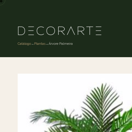
Catálogo
→
Plantas
→
Árvore Palmeira