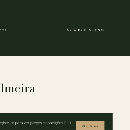
ÁREA PROFISSIONAL
TOS
lmeira
giste-se para ver preços e condições B2B
REGISTAR