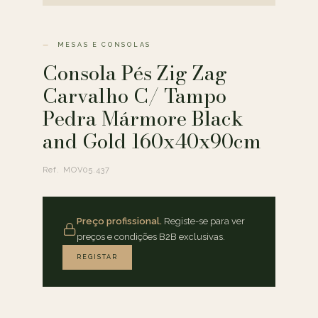
MESAS E CONSOLAS
Consola Pés Zig Zag
Carvalho C/ Tampo
Pedra Mármore Black
and Gold 160x40x90cm
Ref. MOV05.437
Preço profissional.
Registe-se para ver
preços e condições B2B exclusivas.
REGISTAR