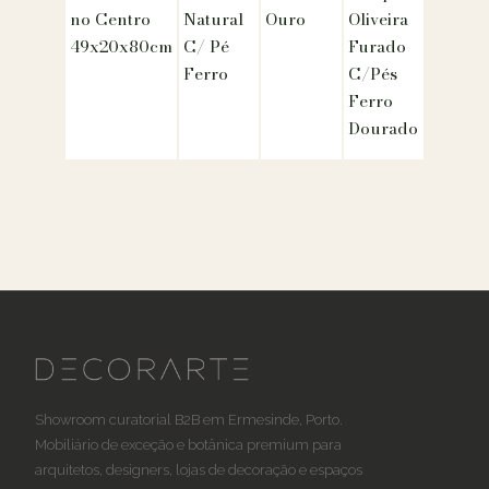
no Centro
Natural
Ouro
Oliveira
49x20x80cm
C/ Pé
Furado
Ferro
C/Pés
Ferro
Dourado
Showroom curatorial B2B em Ermesinde, Porto.
Mobiliário de exceção e botânica premium para
arquitetos, designers, lojas de decoração e espaços