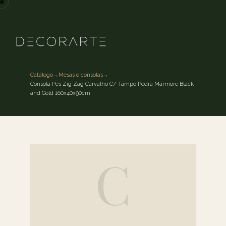
Catálogo
→
Mesas e consolas
→
Consola Pés Zig Zag Carvalho C/ Tampo Pedra Mármore Black
and Gold 160x40x90cm
C