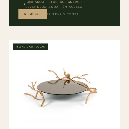
+500 ARQUITETOS, DESIGNERS E
REVENDEDORES JÁ TÊM ACESSO
REGISTAR
JÁ TENHO CONTA
MESAS E CONSOLAS