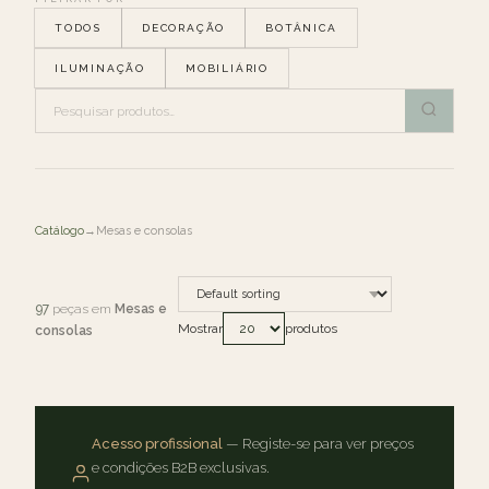
TODOS
DECORAÇÃO
BOTÂNICA
ILUMINAÇÃO
MOBILIÁRIO
Catálogo
→
Mesas e consolas
97
peças em
Mesas e
Mostrar
produtos
consolas
Acesso profissional
— Registe-se para ver preços
e condições B2B exclusivas.