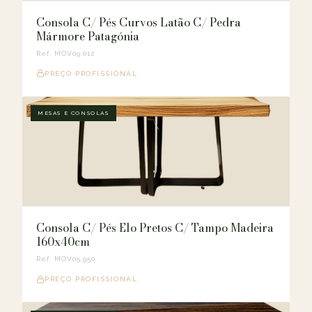
Consola C/ Pés Curvos Latão C/ Pedra
Mármore Patagónia
Ref. MOV09.012
PREÇO PROFISSIONAL
MESAS E CONSOLAS
Consola C/ Pés Elo Pretos C/ Tampo Madeira
160x40cm
Ref. MOV05.950
PREÇO PROFISSIONAL