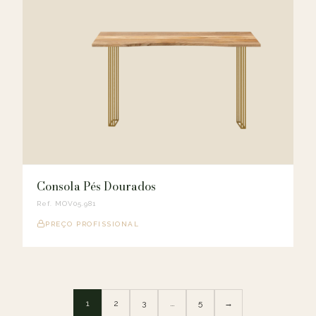
Consola Pés Dourados
Ref. MOV05.981
PREÇO PROFISSIONAL
1
2
3
…
5
→