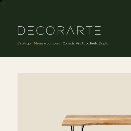
Catálogo
→
Mesas e consolas
→
Consola Pés Tubo Preto Duplo