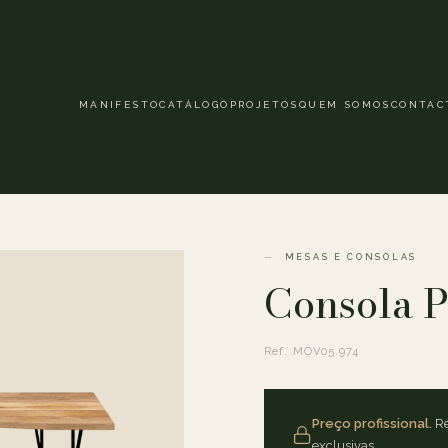
MANIFESTO
CATÁLOGO
PROJETOS
QUEM SOMOS
CONTAC
MESAS E CONSOLAS
Consola P
Ref. MOV05.974
Preço profissional.
Re
exclusivas.