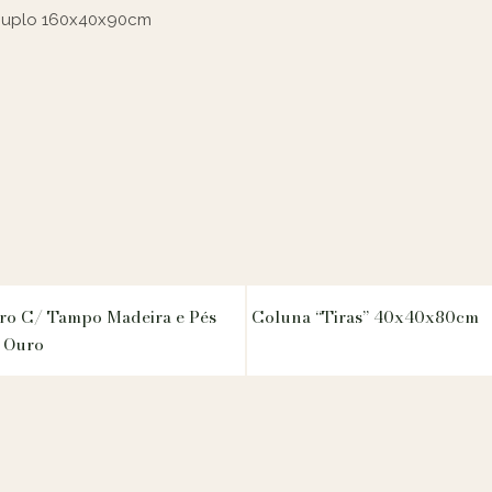
 Duplo 160x40x90cm
ro C/ Tampo Madeira e Pés
Coluna “Tiras” 40x40x80cm
 Ouro