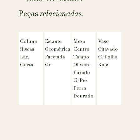
Peças
relacionadas.
Coluna
Estante
Mesa
Vaso
Riscas
Geométrica
Centro
Oitavado
Lac.
Facetada
Tampo
C/Folha
Cinza
Gr
Oliveira
Raíz
Furado
C/Pés
Ferro
Dourado