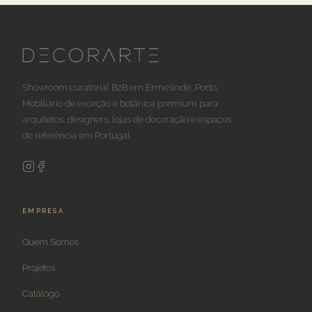
Showroom curatorial B2B em Ermesinde, Porto.
Mobiliário de exceção e botânica premium para
arquitetos, designers, lojas de decoração e espaços
de referência em Portugal.
EMPRESA
Quem Somos
Projetos
Catálogo