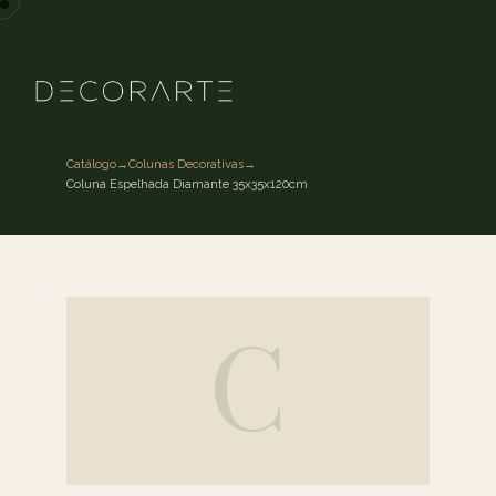
Catálogo
→
Colunas Decorativas
→
Coluna Espelhada Diamante 35x35x120cm
C