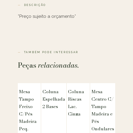
DESCRIÇÃO
*Preço sujeito a orçamento*
TAMBÉM PODE INTERESSAR
Peças
relacionadas.
Mesa
Coluna
Coluna
Mesa
Tampo
Espelhada
Riscas
Centro C/
Freixo
2 Bases
Lac.
Tampo
C/Pés
Cinza
Madeira e
Madeira
Pés
Peq.
Ondulares