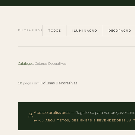
FILTRAR POR
TODOS
ILUMINAÇÃO
DECORAÇÃO
Catálogo
→
Colunas Decorativas
18
peças em
Colunas Decorativas
Acesso profissional
— Registe-se para ver preços e cond
+500 ARQUITETOS, DESIGNERS E REVENDEDORES JÁ 