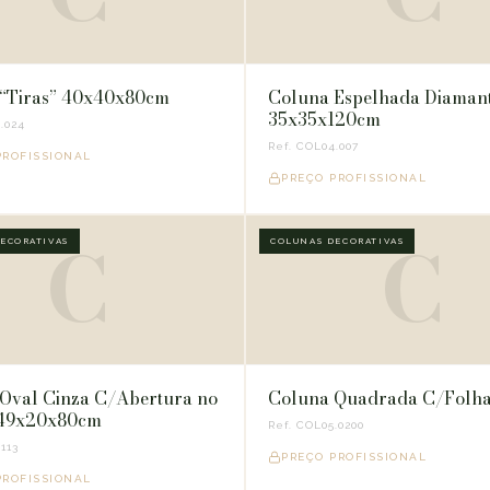
“Tiras” 40x40x80cm
Coluna Espelhada Diaman
35x35x120cm
.024
Ref. COL04.007
PROFISSIONAL
PREÇO PROFISSIONAL
C
C
ECORATIVAS
COLUNAS DECORATIVAS
Oval Cinza C/Abertura no
Coluna Quadrada C/Folha
 49x20x80cm
Ref. COL05.0200
113
PREÇO PROFISSIONAL
PROFISSIONAL