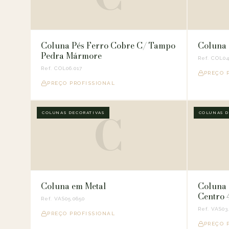
Coluna Pés Ferro Cobre C/ Tampo
Coluna 
Pedra Mármore
Ref. COL04
Ref. COL06.017
PREÇO 
PREÇO PROFISSIONAL
C
COLUNAS DECORATIVAS
COLUNAS D
Coluna em Metal
Coluna 
Centro
Ref. VAS05.0650
Ref. VAS03.
PREÇO PROFISSIONAL
PREÇO 