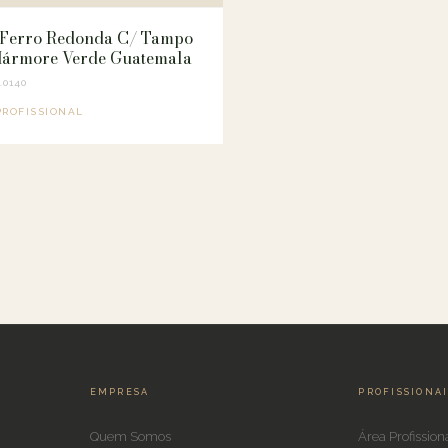
Ferro Redonda C/ Tampo
ármore Verde Guatemala
.0140
PROFISSIONAL
EMPRESA
PROFISSIONA
Quem Somos
Área Profission