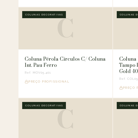
C
COLUNAS DECORATIVAS
COLUNAS D
Coluna Pérola Círculos C/ Coluna
Coluna 
Int. Pau Ferro
Tampo 
Gold 4
Ref. MOV05.401
Ref. COL05
PREÇO PROFISSIONAL
PREÇO 
C
COLUNAS DECORATIVAS
COLUNAS D