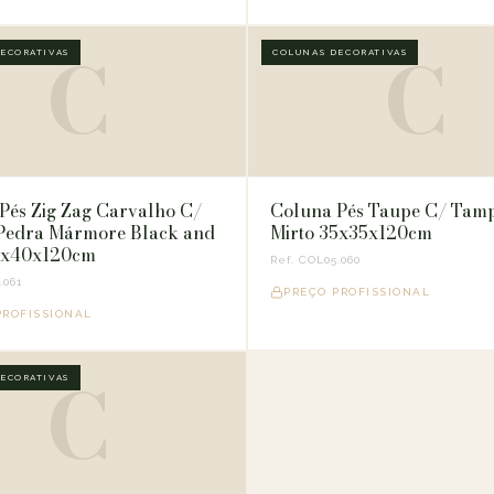
C
C
ECORATIVAS
COLUNAS DECORATIVAS
Pés Zig Zag Carvalho C/
Coluna Pés Taupe C/ Tamp
Pedra Mármore Black and
Mirto 35x35x120cm
0x40x120cm
Ref. COL05.060
.061
PREÇO PROFISSIONAL
PROFISSIONAL
C
ECORATIVAS