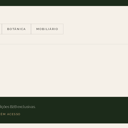
BOTÂNICA
MOBILIÁRIO
ições B2B exclusivas.
TÊM ACESSO