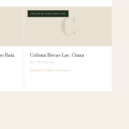
C
COLUNAS DECORATIVAS
o Raíz
Coluna Riscas Lac. Cinza
Ref. MOV05.403
PREÇO PROFISSIONAL