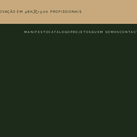
OVAÇÃO EM 48H
+500 PROFISSIONAIS
MANIFESTO
CATÁLOGO
PROJETOS
QUEM SOMOS
CONTAC