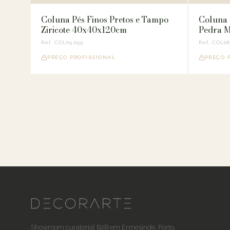
Coluna Pés Finos Pretos e Tampo
Coluna 
Ziricote 40x40x120cm
Pedra M
Ref. COL05.059
Ref. COL06
PREÇO PROFISSIONAL
PREÇO 
Showroom curatorial B2B em Ermesinde, Porto.