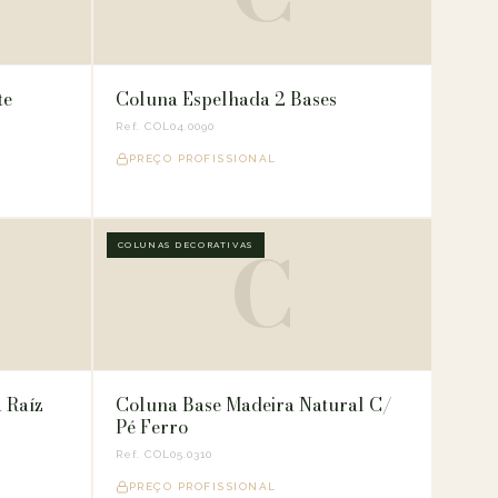
te
Coluna Espelhada 2 Bases
Ref. COL04.0090
PREÇO PROFISSIONAL
C
COLUNAS DECORATIVAS
 Raíz
Coluna Base Madeira Natural C/
Pé Ferro
Ref. COL05.0310
PREÇO PROFISSIONAL