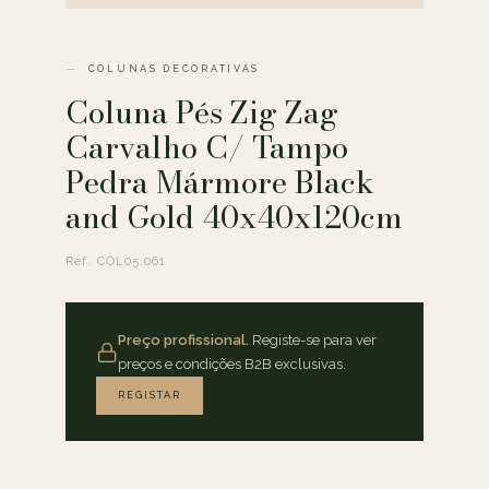
COLUNAS DECORATIVAS
Coluna Pés Zig Zag
Carvalho C/ Tampo
Pedra Mármore Black
and Gold 40x40x120cm
Ref. COL05.061
Preço profissional.
Registe-se para ver
preços e condições B2B exclusivas.
REGISTAR