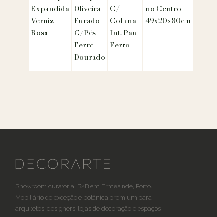
Expandida
Oliveira
C/
no Centro
Verniz
Furado
Coluna
49x20x80cm
Rosa
C/Pés
Int. Pau
Ferro
Ferro
Dourado
Showroom curatorial B2B em Ermesinde, Porto.
Mobiliário de exceção e botânica premium para
arquitetos, designers, lojas de decoração e espaços