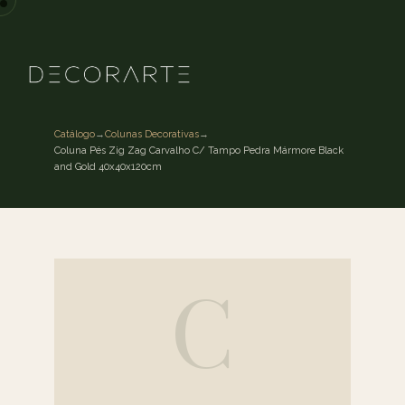
Catálogo
→
Colunas Decorativas
→
Coluna Pés Zig Zag Carvalho C/ Tampo Pedra Mármore Black
and Gold 40x40x120cm
C