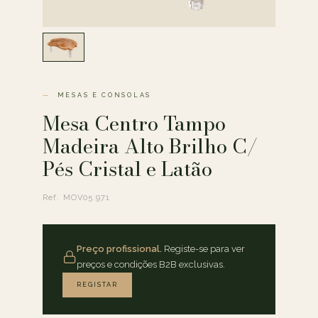
MESAS E CONSOLAS
Mesa Centro Tampo
Madeira Alto Brilho C/
Pés Cristal e Latão
Ref. MOV05.971
Preço profissional.
Registe-se para ver
preços e condições B2B exclusivas.
REGISTAR