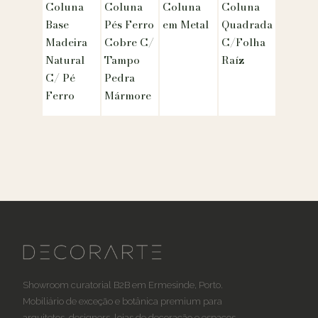
Coluna
Coluna
Coluna
Coluna
Base
Pés Ferro
em Metal
Quadrada
Madeira
Cobre C/
C/Folha
Natural
Tampo
Raíz
C/ Pé
Pedra
Ferro
Mármore
Showroom curatorial B2B em Ermesinde, Porto.
Mobiliário de exceção e botânica premium para
arquitetos, designers, lojas de decoração e espaços