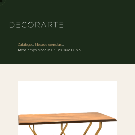
Catálogo
→
Mesas e consolas
→
MesaTampo Madeira C/ Pés Ouro Duplo