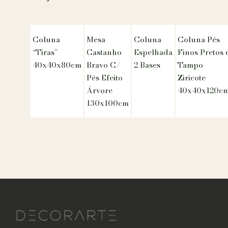
Coluna
Mesa
Coluna
Coluna Pés
“Tiras”
Castanho
Espelhada
Finos Pretos 
40x40x80cm
Bravo C/
2 Bases
Tampo
Pés Efeito
Ziricote
Árvore
40x40x120c
130x100cm