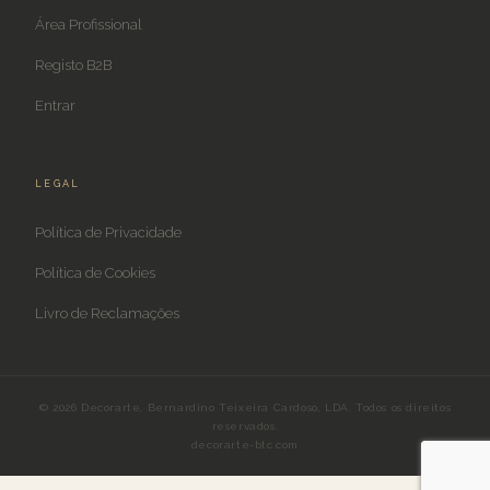
Área Profissional
Registo B2B
Entrar
LEGAL
Política de Privacidade
Política de Cookies
Livro de Reclamações
© 2026 Decorarte, Bernardino Teixeira Cardoso, LDA. Todos os direitos
reservados.
decorarte-btc.com