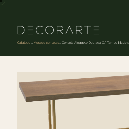
Catálogo
→
Mesas e consolas
→
Consola Aloquete Dourada C/ Tampo Madeira 