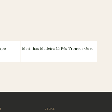
ampo
Mesinhas Madeira C/Pés Troncos Ouro
IS
LEGAL