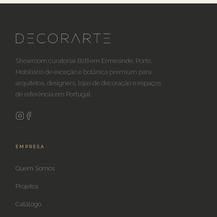
Showroom curatorial B2B em Ermesinde, Porto.
Mobiliário de exceção e botânica premium para
arquitetos, designers, lojas de decoração e espaços
de referência em Portugal.
EMPRESA
Quem Somos
Projetos
Catálogo