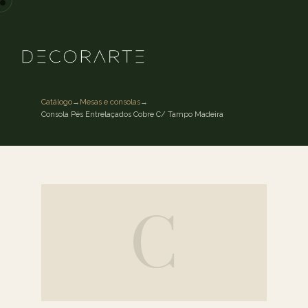
Catálogo
→
Mesas e consolas
→
Consola Pés Entrelaçados Cobre C/ Tampo Madeira
C