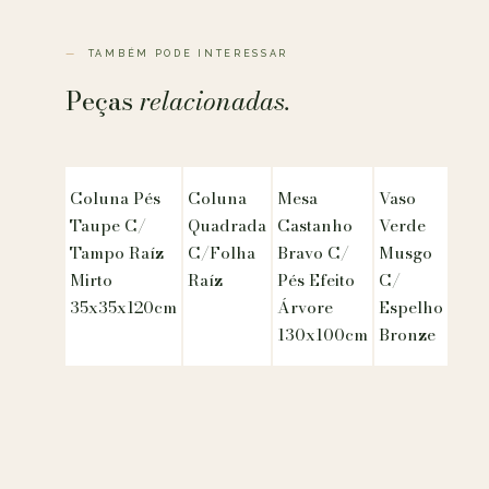
TAMBÉM PODE INTERESSAR
Peças
relacionadas.
Coluna Pés
Coluna
Mesa
Vaso
Taupe C/
Quadrada
Castanho
Verde
Tampo Raíz
C/Folha
Bravo C/
Musgo
Mirto
Raíz
Pés Efeito
C/
35x35x120cm
Árvore
Espelho
130x100cm
Bronze