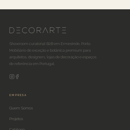
Showroom curatorial B2B em Ermesinde, Porto.
Mobiliário de exceção e botânica premium para
arquitetos, designers, lojas de decoração e espaços
de referência em Portugal.
EMPRESA
Quem Somos
Projetos
Catálogo