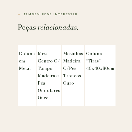
TAMBÉM PODE INTERESSAR
Peças
relacionadas.
Coluna
Mesa
Mesinhas
Coluna
em
Centro C/
Madeira
“Tiras”
Metal
Tampo
C/Pés
40x40x80cm
Madeira e
Troncos
Pés
Ouro
Ondulares
Ouro