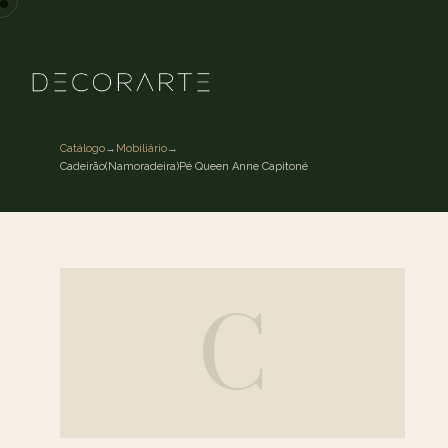
Catálogo
→
Mobiliário
→
Cadeirão(Namoradeira)Pé Queen Anne Capitoné
C