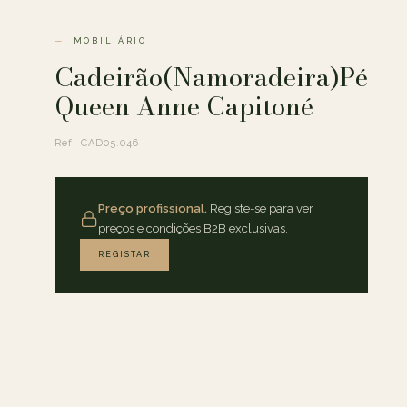
MOBILIÁRIO
Cadeirão(Namoradeira)Pé
Queen Anne Capitoné
Ref. CAD05.046
Preço profissional.
Registe-se para ver
preços e condições B2B exclusivas.
REGISTAR