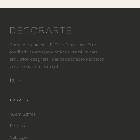
Showroom curatorial B2B em Ermesinde, Porto.
Mobiliário de exceção e botânica premium para
arquitetos, designers, lojas de decoração e espaços
de referência em Portugal.
EMPRESA
Quem Somos
Projetos
Catálogo