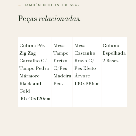
TAMBÉM PODE INTERESSAR
Peças
relacionadas.
Coluna Pés
Mesa
Mesa
Coluna
Zig Zag
Tampo
Castanho
Espelhada
Carvalho C/
Freixo
Bravo C/
2 Bases
Tampo Pedra
C/Pés
Pés Efeito
Mármore
Madeira
Árvore
Black and
Peq.
130x100cm
Gold
40x40x120cm