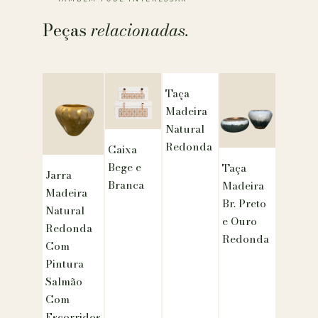
Peças
relacionadas.
Taça
Madeira
Natural
Redonda
Caixa
Bege e
Taça
Jarra
Branca
Madeira
Madeira
Br. Preto
Natural
e Ouro
Redonda
Redonda
Com
Pintura
Salmão
Com
Escorridos