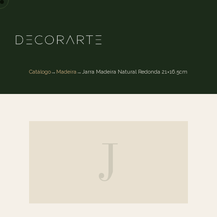
Catálogo
→
Madeira
→
Jarra Madeira Natural Redonda 21×16.5cm
J