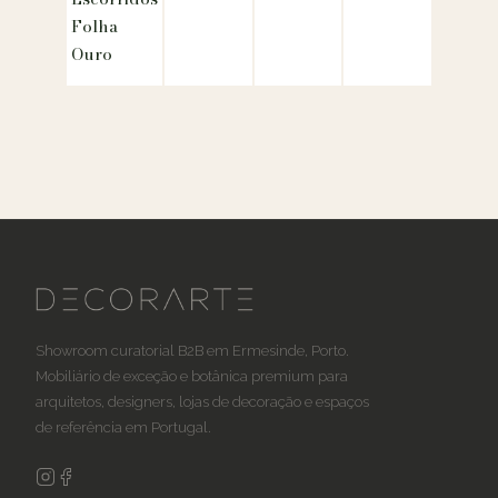
Folha
Ouro
Showroom curatorial B2B em Ermesinde, Porto.
Mobiliário de exceção e botânica premium para
arquitetos, designers, lojas de decoração e espaços
de referência em Portugal.