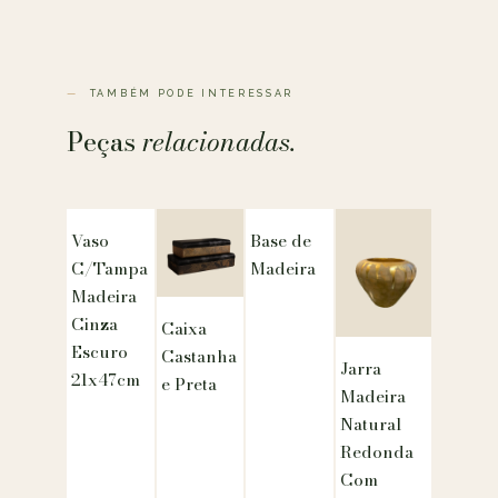
TAMBÉM PODE INTERESSAR
Peças
relacionadas.
Vaso
Base de
C/Tampa
Madeira
Madeira
Cinza
Caixa
Escuro
Castanha
Jarra
21x47cm
e Preta
Madeira
Natural
Redonda
Com