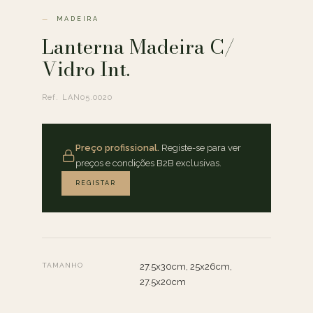
MADEIRA
Lanterna Madeira C/
Vidro Int.
Ref. LAN05.0020
Preço profissional.
Registe-se para ver
preços e condições B2B exclusivas.
REGISTAR
TAMANHO
27.5x30cm, 25x26cm,
27.5x20cm