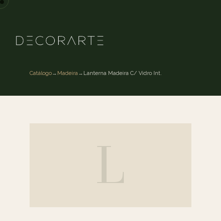
Catálogo
→
Madeira
→
Lanterna Madeira C/ Vidro Int.
L