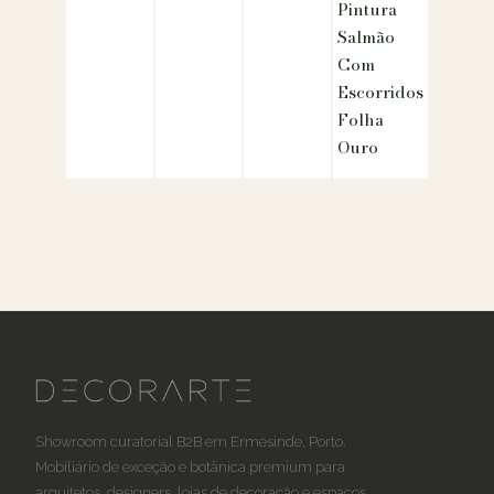
Pintura
Salmão
Com
Escorridos
Folha
Ouro
Showroom curatorial B2B em Ermesinde, Porto.
Mobiliário de exceção e botânica premium para
arquitetos, designers, lojas de decoração e espaços