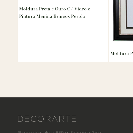
Moldura Preta e Ouro C/ Vidro e
Pintura Menina Brincos Pérola
Moldura P
Showroom curatorial B2B em Ermesinde, Porto.