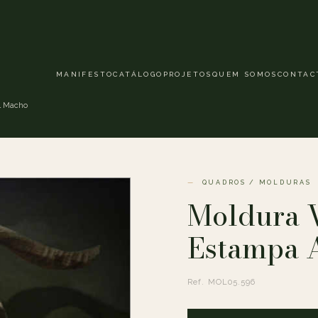
MANIFESTO
CATÁLOGO
PROJETOS
QUEM SOMOS
CONTAC
l Macho
QUADROS / MOLDURAS
Moldura 
Estampa 
Ref. MOL05.596