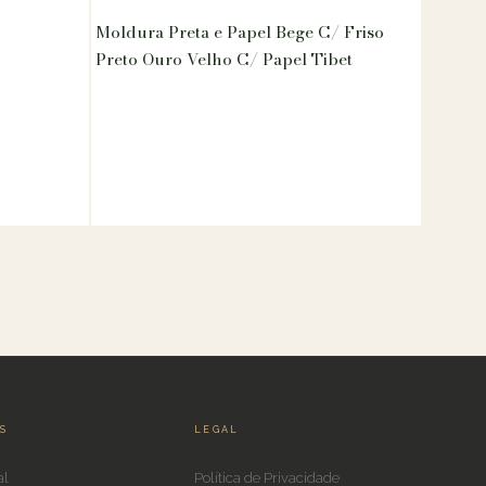
Moldura Preta e Papel Bege C/ Friso
Preto Ouro Velho C/ Papel Tibet
IS
LEGAL
al
Política de Privacidade