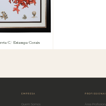
reta C/ Estampa Corais
EMPRESA
PROFISSIONA
Quem Somos
Área Profission