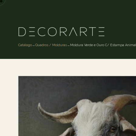
Catálogo
→
Quadros / Molduras
→
Moldura Verde e Ouro C/ Estampa Anima