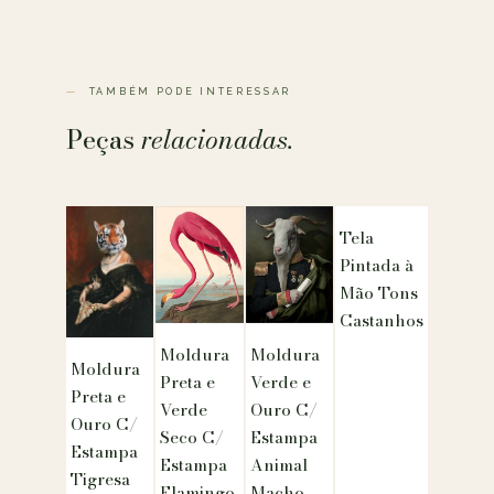
TAMBÉM PODE INTERESSAR
Peças
relacionadas.
Tela
Pintada à
Mão Tons
Castanhos
Moldura
Moldura
Moldura
Preta e
Verde e
Preta e
Verde
Ouro C/
Ouro C/
Seco C/
Estampa
Estampa
Estampa
Animal
Tigresa
Flamingo
Macho