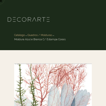
Catálogo
→
Quadros / Molduras
→
Moldura Azul e Branca C/ Estampa Corais