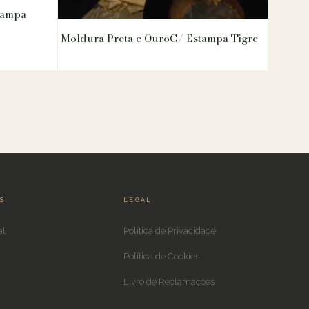
tampa
Moldura Preta e OuroC/ Estampa Tigre
IS
LEGAL
al
Política de Privacidade
Política de Cookies
Livro de Reclamações