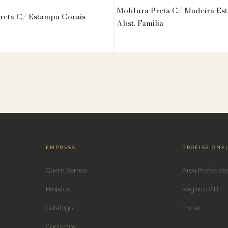
Moldura Preta C/ Madeira Es
reta C/ Estampa Corais
Abst. Familia
EMPRESA
PROFISSIONA
Quem Somos
Área Profission
Projetos
Registo B2B
Catálogo
Entrar
Contactos