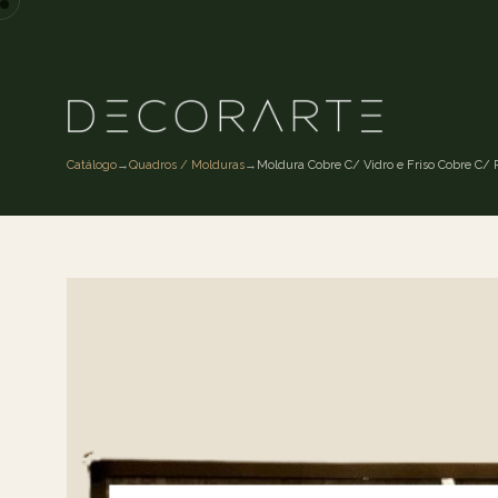
Catálogo
→
Quadros / Molduras
→
Moldura Cobre C/ Vidro e Friso Cobre C/ 