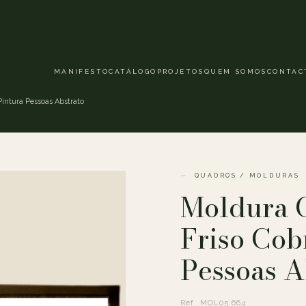
MANIFESTO
CATÁLOGO
PROJETOS
QUEM SOMOS
CONTAC
Pintura Pessoas Abstrato
QUADROS / MOLDURAS
Moldura C
Friso Cob
Pessoas A
Ref. MOL05.664