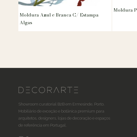
Moldura P
Moldura Azul e Branca C/ Estampa
Algas
Showroom curatorial B2B em Ermesinde, Porto.
Mobiliário de exceção e botânica premium para
arquitetos, designers, lojas de decoração e espaços
de referência em Portugal.