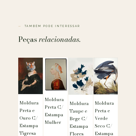
TAMBÉM PODE INTERESSAR
Peças
relacionadas.
Moldura
Moldura
Moldura
Moldura
Preta C/
Preta e
Preta e
Taupe e
Estampa
Ouro C/
Verde
Bege C/
Mulher
Estampa
Seco C/
Estampa
Tigresa
Estampa
Flores