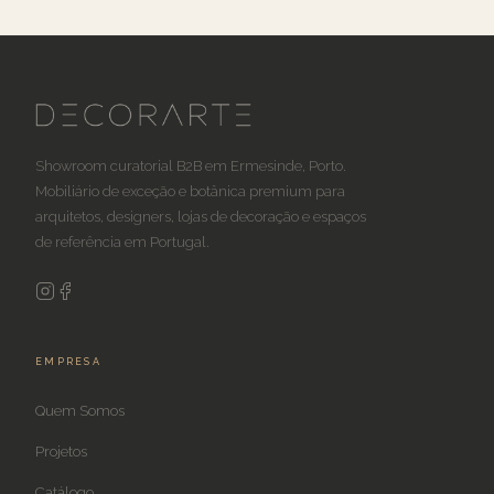
Showroom curatorial B2B em Ermesinde, Porto.
Mobiliário de exceção e botânica premium para
arquitetos, designers, lojas de decoração e espaços
de referência em Portugal.
EMPRESA
Quem Somos
Projetos
Catálogo