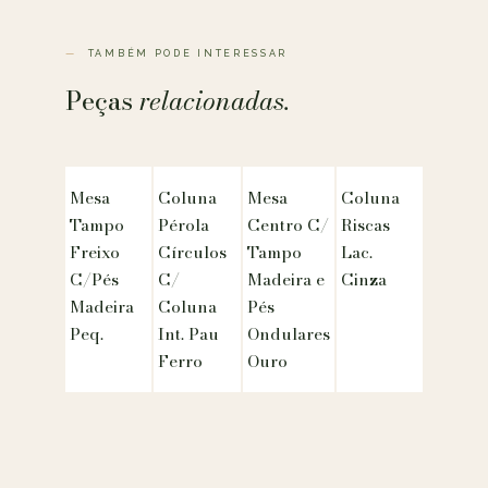
TAMBÉM PODE INTERESSAR
Peças
relacionadas.
Mesa
Coluna
Mesa
Coluna
Tampo
Pérola
Centro C/
Riscas
Freixo
Círculos
Tampo
Lac.
C/Pés
C/
Madeira e
Cinza
Madeira
Coluna
Pés
Peq.
Int. Pau
Ondulares
Ferro
Ouro