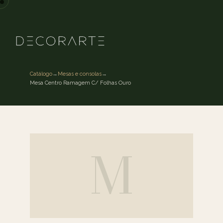
Catálogo
→
Mesas e consolas
→
Mesa Centro Ramagem C/ Folhas Ouro
M