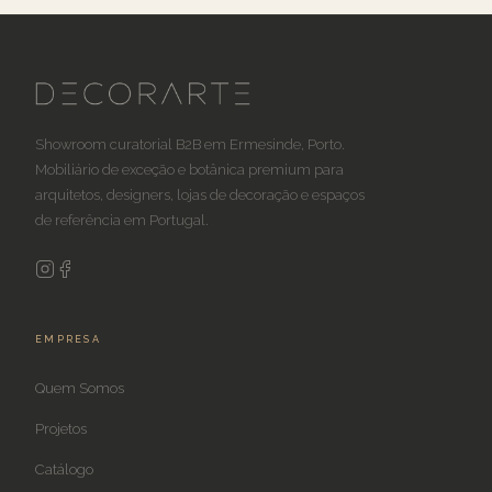
Showroom curatorial B2B em Ermesinde, Porto.
Mobiliário de exceção e botânica premium para
arquitetos, designers, lojas de decoração e espaços
de referência em Portugal.
EMPRESA
Quem Somos
Projetos
Catálogo