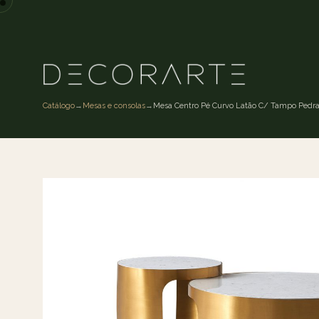
Catálogo
→
Mesas e consolas
→
Mesa Centro Pé Curvo Latão C/ Tampo Pedr