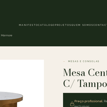
MANIFESTO
CATÁLOGO
PROJETOS
QUEM SOMOS
CONTAC
a Mármore
MESAS E CONSOLAS
Mesa Cent
C/ Tampo
Preço profissional.
Re
exclusivas.