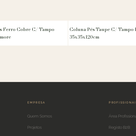
s Ferro Cobre C/ Tampo
Coluna Pés Taupe C/ Tampo R
rmore
35x35x120cm
EMPRESA
PROFISSIONA
Quem Somos
Área Profission
Projetos
Registo B2B