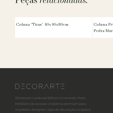
Coluna “Tiras” 40x40x80cm
Coluna Pé
Pedra Má
Showroom curatorial B2B em Ermesinde, Porto.
Mobiliário de exceção e botânica premium para
arquitetos, designers, lojas de decoração e espaços