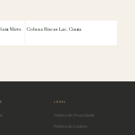
aíz Mirto
Coluna Riscas Lac. Cinza
IS
LEGAL
al
Política de Privacidade
Política de Cookies