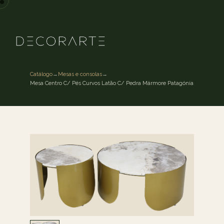
Catálogo
→
Mesas e consolas
→
Mesa Centro C/ Pés Curvos Latão C/ Pedra Mármore Patagónia