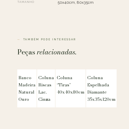
TAMANHO
50x40cm, 80x35cm
TAMBÉM PODE INTERESSAR
Peças
relacionadas.
Banco
Coluna
Coluna
Coluna
Madeira
Riscas
“Tiras”
Espelhada
Natural
Lac.
40x40x80cm
Diamante
Ouro
Cinza
35x35x120cm