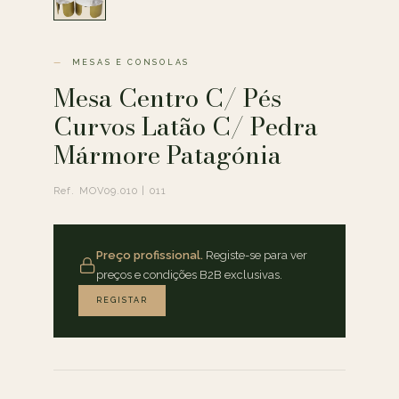
MESAS E CONSOLAS
Mesa Centro C/ Pés
Curvos Latão C/ Pedra
Mármore Patagónia
Ref. MOV09.010 | 011
Preço profissional.
Registe-se para ver
preços e condições B2B exclusivas.
REGISTAR