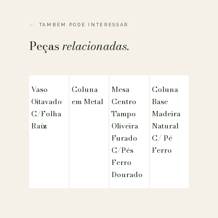
TAMBÉM PODE INTERESSAR
Peças
relacionadas.
Vaso
Coluna
Mesa
Coluna
Oitavado
em Metal
Centro
Base
C/Folha
Tampo
Madeira
Raíz
Oliveira
Natural
Furado
C/ Pé
C/Pés
Ferro
Ferro
Dourado