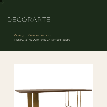
Catálogo
→
Mesas e consolas
→
Mesa C/ 2 Pés Ouro Retos C/ Tampo Madeira