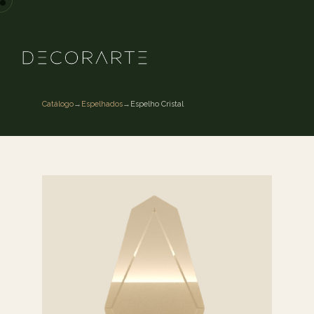
Catálogo
→
Espelhados
→
Espelho Cristal