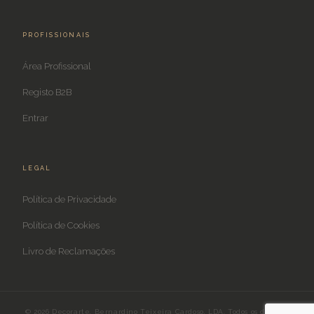
PROFISSIONAIS
Área Profissional
Registo B2B
Entrar
LEGAL
Política de Privacidade
Política de Cookies
Livro de Reclamações
© 2026 Decorarte, Bernardino Teixeira Cardoso, LDA. Todos os direitos