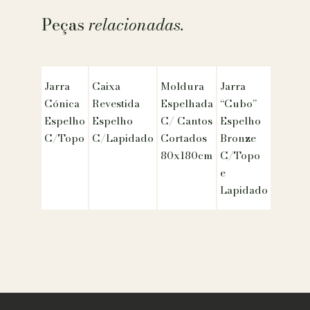
Peças
relacionadas.
Jarra
Caixa
Moldura
Jarra
Cónica
Revestida
Espelhada
“Cubo”
Espelho
Espelho
C/ Cantos
Espelho
C/Topo
C/Lapidado
Cortados
Bronze
80x180cm
C/Topo
e
Lapidado