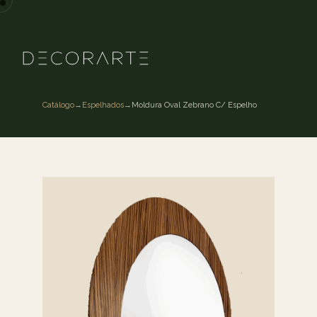
Catálogo
→
Espelhados
→
Moldura Oval Zebrano C/ Espelho