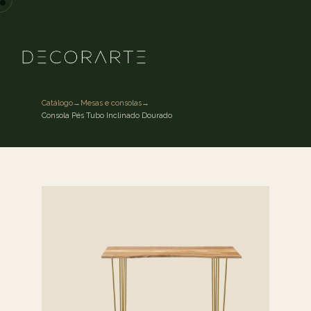
Catálogo
→
Mesas e consolas
→
Consola Pés Tubo Inclinado Dourado