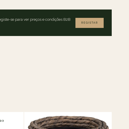
giste-se para ver preços e condições B2B
REGISTAR
ho