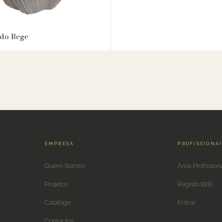
ido Bege
EMPRESA
PROFISSIONA
Quem Somos
Área Profission
Projetos
Registo B2B
Catálogo
Entrar
Contactos