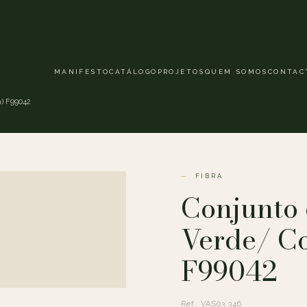
MANIFESTO
CATÁLOGO
PROJETOS
QUEM SOMOS
CONTAC
m) F99042
FIBRA
Conjunto 
Verde/ Co
F99042
Ref. VAS03.346