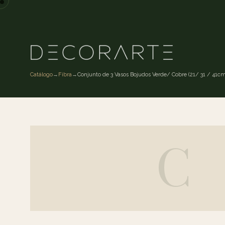
Catálogo
→
Fibra
→
Conjunto de 3 Vasos Bojudos Verde/ Cobre (21/ 31 / 41c
C