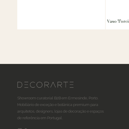
Vaso Torc
Showroom curatorial B2B em Ermesinde, Porto.
Mobiliário de exceção e botânica premium para
arquitetos, designers, lojas de decoração e espaços
de referência em Portugal.