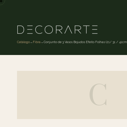
Catálogo
→
Fibra
→
Conjunto de 3 Vasos Bojudos Efeito Folhas (21/ 31 / 41c
C