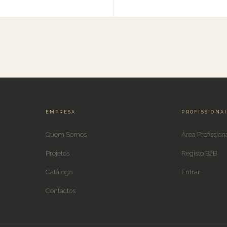
EMPRESA
PROFISSIONA
Quem Somos
Área Profission
Projetos
Registo B2B
Catálogo
Entrar
Contactos