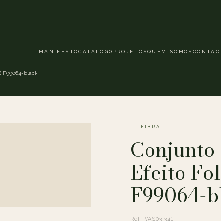
MANIFESTO
CATÁLOGO
PROJETOS
QUEM SOMOS
CONTAC
m) F99064-black
FIBRA
Conjunto 
Efeito Fo
F99064-b
Ref. VAS03.341