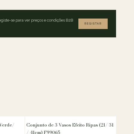
giste-se para ver preços e condições B2B
REGISTAR
 Verde/
Conjunto de 3 Vasos Efeito Ripas (21/ 31
/ 41cm) F99065