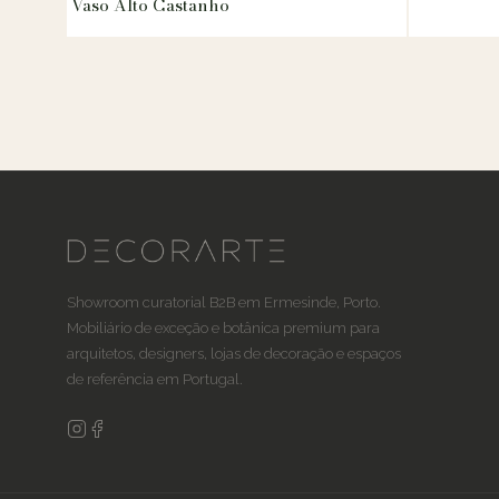
Vaso Alto Castanho
Showroom curatorial B2B em Ermesinde, Porto.
Mobiliário de exceção e botânica premium para
arquitetos, designers, lojas de decoração e espaços
de referência em Portugal.