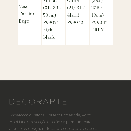
Folhas
Cobre
(38.5/
Vaso
(31/ 39 /
(21/ 31 /
27.5 /
Torcido
50cm)
41cm)
19cm)
Bege
F99074
F99042
F99047-
high-
GREY
black
Showroom curatorial B2B em Ermesinde, Porto.
Mobiliário de exceção e botânica premium para
arquitetos, designers, lojas de decoração e espaços