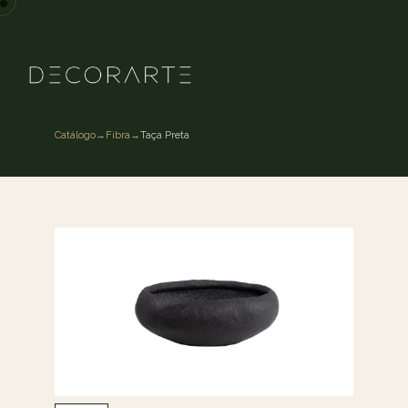
Catálogo
→
Fibra
→
Taça Preta