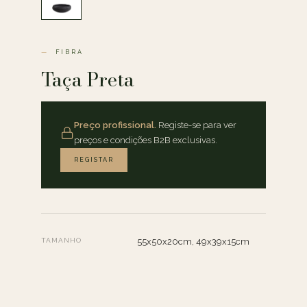
FIBRA
Taça Preta
Preço profissional.
Registe-se para ver
preços e condições B2B exclusivas.
REGISTAR
TAMANHO
55x50x20cm, 49x39x15cm